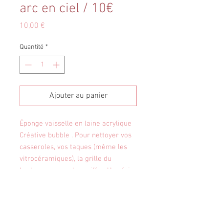
arc en ciel / 10€
Prix
10,00 €
Quantité
*
Ajouter au panier
Éponge vaisselle en laine acrylique 
Créative bubble . Pour nettoyer vos 
casseroles, vos taques (même les 
vitrocéramiques), la grille du 
barbecue... sans les griffer. Une fois 
sale, vous pouvez la laver en 
machine (ou au lave-vaisselle) 
jusqu’à 60 degrés.