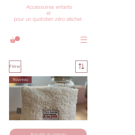
Accessoires enfants
et
pour un quotidien zéro déchet.
Filtrer
Nouveau
Bouillotte
aux
graines
Ajouter au panier